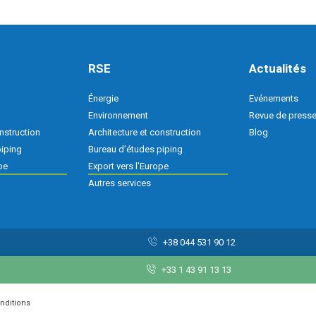
RSE
Actualités
Énergie
Evénements
Environnement
Revue de press
nstruction
Architecture et construction
Blog
piping
Bureau d’études piping
pe
Export vers l’Europe
Autres services
+38 044 531 90 12
+33 1 43 91 13 13
onditions