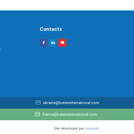
Contacts
e
ukraine@beteninternational.com
france@beteninternational.com
Site développé par
Linecore