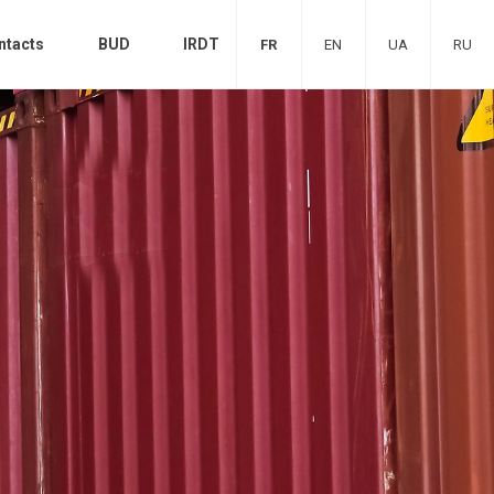
ntacts
BUD
IRDT
FR
EN
UA
RU