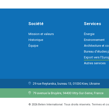
Société
Services
Mission et valeurs
Énergie
Historique
Environnement
Équipe
Architecture et co
Bureau d’études 
Export vers l’Euro
Autres services
29 rue Reytarska, bureau 13, 01030 Kiev, Ukraine
79 avenue la Bruyère, 94400 Vitry-Sur-Seine, France
© 2026 Beten International. Tous droits réservés. Termes et c