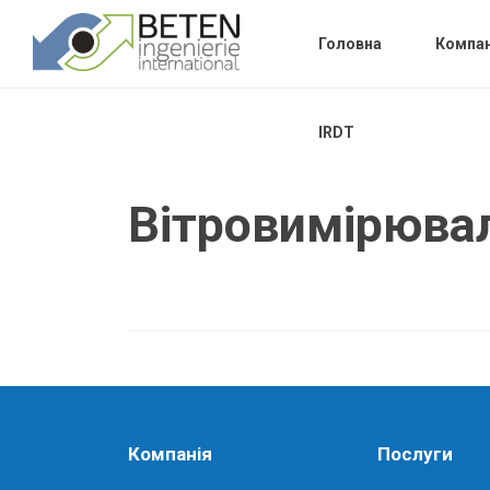
Головна
Компан
IRDT
Вітровимірювал
Компанія
Послуги