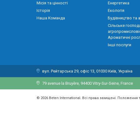
Місія та цінності
Енергетика
Історія
Екологія
Наша Команда
Будівництво та 
Сільське господ
агропромислові
Ароматичні рос
Інші послуги
вул. Рейтарська 29, офіс 13, 01030 Київ, Україна
79 avenue la Bruyère, 94400 Vitry-Sur-Seine, France
© 2026 Beten International. Всі права захищені. Положення 