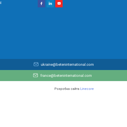
ї
ukraine@beteninternational.com
france@beteninternational.com
Розробка сайта
Linecore