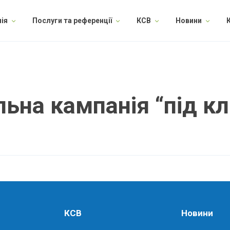
ія
Послуги та референції
КСВ
Новини
ьна кампанія “під к
КСВ
Новини