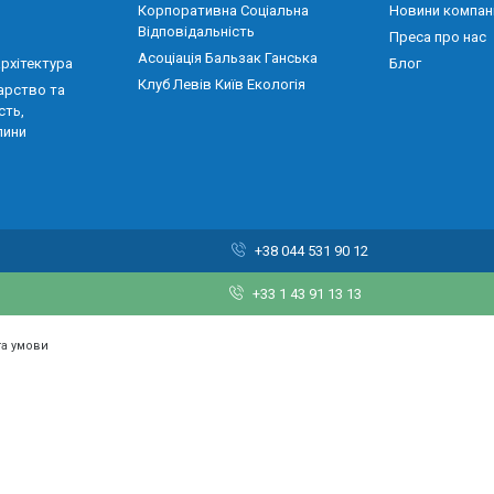
Корпоративна Соціальна
Новини компані
Відповідальність
Преса про нас
Асоціація Бальзак Ганська
архітектура
Блог
Клуб Левів Київ Екологія
арство та
сть,
лини
+38 044 531 90 12
+33 1 43 91 13 13
та умови