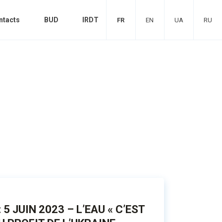
ntacts
BUD
IRDT
FR
EN
UA
RU
5 JUIN 2023 – L’EAU « C’EST