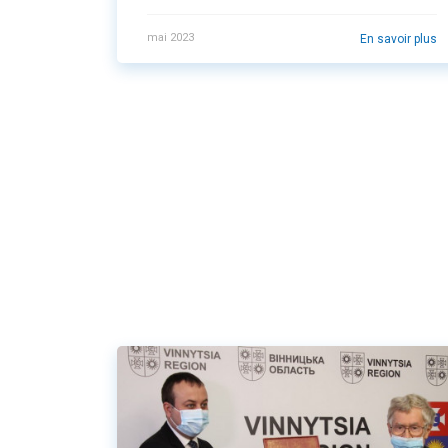
DU FROID INDUSTRIEL, DE
L’APPROVISIONNEMENT EN EAU, DES
mai 2023
En savoir plus
ÉNERGIES RENOUVELABLES, DU GÉNIE
SANITAIRE ET DES PISCINES
AQUATHERM KYIV® 2023 16-18 MAI
2023 I IEC I KYIV I UKRAINE