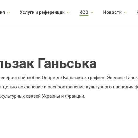
ия
Услуги и референции
КСО
Новости
льзак Ганьська
евероятной любви Оноре де Бальзака к графине Эвелине Ганск
т целью сохранение и распространение культурного наследия ф
культурных связей Украины и Франции.