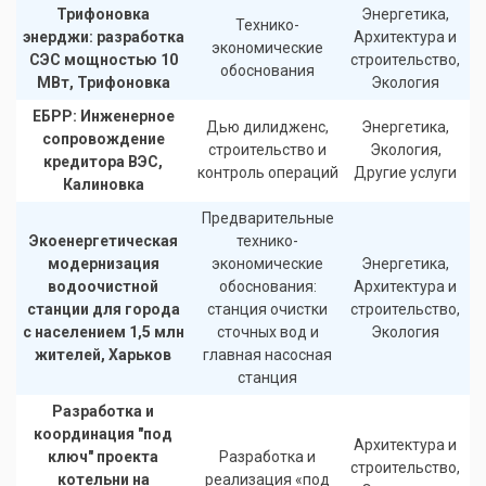
Трифоновка
Энергетика,
Технико-
энерджи: разработка
Архитектура и
экономические
с
СЭС мощностью 10
строительство,
обоснования
МВт, Трифоновка
Экология
ЕБРР: Инженерное
Дью дилидженс,
Энергетика,
сопровождение
строительство и
Экология,
кредитора ВЭС,
контроль операций
Другие услуги
Калиновка
Предварительные
Экоенергетическая
технико-
модернизация
экономические
Энергетика,
водоочистной
обоснования:
Архитектура и
станции для города
станция очистки
строительство,
с населением 1,5 млн
сточных вод и
Экология
жителей, Харьков
главная насосная
станция
Разработка и
координация "под
Архитектура и
ключ" проекта
Разработка и
строительство,
котельни на
реализация «под