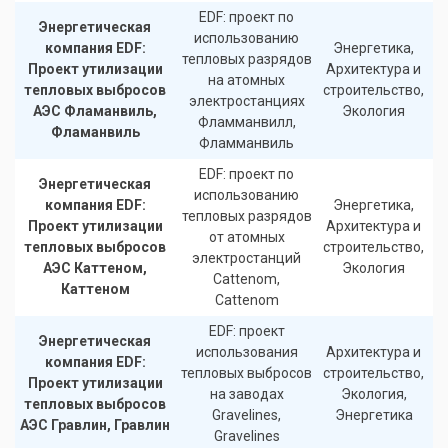
EDF: проект по
Энергетическая
использованию
компания EDF:
Энергетика,
тепловых разрядов
Проект утилизации
Архитектура и
на атомных
тепловых выбросов
строительство,
электростанциях
АЭС Фламанвиль,
Экология
Фламманвилл,
Фламанвиль
Фламманвиль
EDF: проект по
Энергетическая
использованию
компания EDF:
Энергетика,
тепловых разрядов
Проект утилизации
Архитектура и
от атомных
тепловых выбросов
строительство,
электростанций
АЭС Каттеном,
Экология
Cattenom,
Каттеном
Cattenom
EDF: проект
Энергетическая
использования
Архитектура и
компания EDF:
тепловых выбросов
строительство,
Проект утилизации
на заводах
Экология,
тепловых выбросов
Gravelines,
Энергетика
АЭС Гравлин, Гравлин
Gravelines