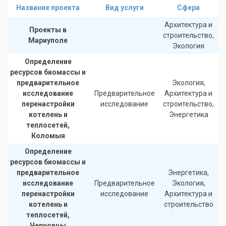
Название проекта
Вид услуги
Сфера
Архитектура и
Проекты в
строительство,
Мариуполе
Экология
Определение
ресурсов биомассы и
предварительное
Экология,
исследование
Предварительное
Архитектура и
перенастройки
исследование
строительство,
котелень и
Энергетика
теплосетей,
Коломыя
Определение
ресурсов биомассы и
предварительное
Энергетика,
исследование
Предварительное
Экология,
перенастройки
исследование
Архитектура и
котелень и
строительство
теплосетей,
Черновцы