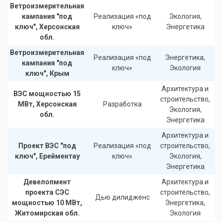
Ветроизмерительная
кампания "под
Реализация «под
Экология,
ключ", Херсонская
ключ»
Энергетика
обл.
Ветроизмерительная
Реализация «под
Энергетика,
кампания "под
ключ»
Экология
ключ", Крым
Архитектура и
ВЭС мощностью 15
строительство,
МВт, Херсонская
Разработка
Экология,
обл.
Энергетика
Архитектура и
Проект ВЭС "под
Реализация «под
строительство,
ключ", Ерейментау
ключ»
Экология,
Энергетика
Девелопмент
Архитектура и
проекта СЭС
строительство,
Дью дилидженс
(
мощностью 10 МВт,
Энергетика,
Житомирская обл.
Экология