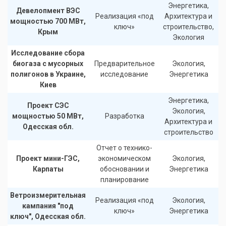
Энергетика,
Девелопмент ВЭС
Реализация «под
Архитектура и
мощностью 700 МВт,
ключ»
строительство,
Крым
Экология
Исследование сбора
биогаза с мусорных
Предварительное
Экология,
полигонов в Украине,
исследование
Энергетика
Киев
Энергетика,
Проект СЭС
Экология,
мощностью 50 МВт,
Разработка
Архитектура и
Одесская обл.
строительство
Отчет о технико-
Проект мини-ГЭС,
экономическом
Экология,
Карпаты
обосновании и
Энергетика
планирование
Ветроизмерительная
Реализация «под
Экология,
кампания "под
ключ»
Энергетика
ключ", Одесская обл.