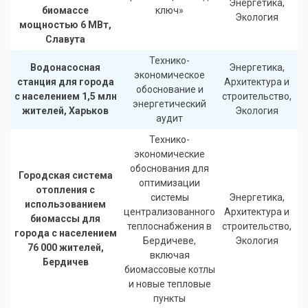
Энергетика,
биомассе
ключ»
Экология
мощностью 6 МВт,
Славута
Технико-
Водонасосная
Энергетика,
экономическое
станция для города
Архитектура и
обоснование и
с населением 1,5 млн
строительство,
энергетический
жителей, Харьков
Экология
аудит
Технико-
экономические
обоснования для
Городская система
оптимизации
отопления с
системы
Энергетика,
использованием
централизованного
Архитектура и
биомассы для
теплоснабжения в
строительство,
города с населением
Бердичеве,
Экология
76 000 жителей,
включая
Бердичев
биомассовые котлы
и новые тепловые
пункты