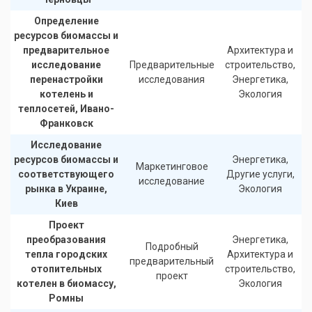
Определение
ресурсов биомассы и
предварительное
Архитектура и
исследование
Предварительные
строительство,
перенастройки
исследования
Энергетика,
котелень и
Экология
теплосетей, Ивано-
Франковск
Исследование
ресурсов биомассы и
Энергетика,
Маркетинговое
соответствующего
Другие услуги,
исследование
рынка в Украине,
Экология
Киев
Проект
преобразования
Энергетика,
Подробный
тепла городских
Архитектура и
предварительный
отопительных
строительство,
проект
котелен в биомассу,
Экология
Ромны