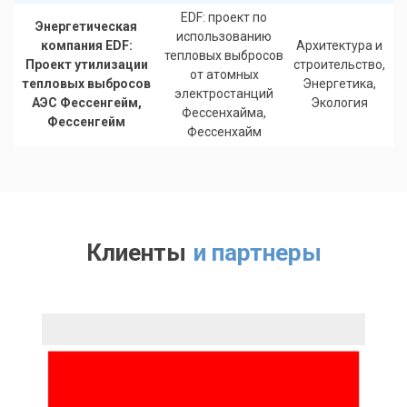
EDF: проект по
Энергетическая
использованию
компания EDF:
Архитектура и
тепловых выбросов
Проект утилизации
строительство,
от атомных
тепловых выбросов
Энергетика,
электростанций
АЭС Феcсенгейм,
Экология
Фессенхайма,
Феcсенгейм
Фессенхайм
Клиенты
и партнеры