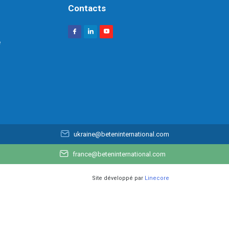
Contacts
e
ukraine@beteninternational.com
france@beteninternational.com
Site développé par
Linecore