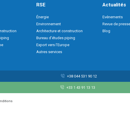
RSE
Actualités
Énergie
Evénements
Environnement
Revue de press
nstruction
Architecture et construction
Blog
piping
Bureau d’études piping
pe
Export vers l’Europe
Autres services
+38 044 531 90 12
+33 1 43 91 13 13
onditions