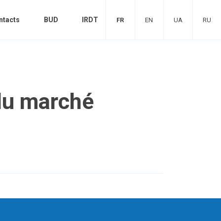
ntacts
BUD
IRDT
FR
EN
UA
RU
 du marché