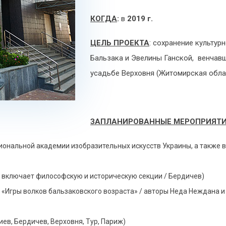
КОГДА
:
в
2019 г.
ЦЕЛЬ ПРОЕКТА
: сохранение культур
Бальзака и Эвелины Ганской, венчавш
усадьбе Верховня (Житомирская обла
ЗАПЛАНИРОВАННЫЕ МЕРОПРИЯТ
иональной академии изобразительных искусств Украины, а также 
 включает философскую и историческую секции / Бердичев)
«Игры волков бальзаковского возраста» / авторы Неда Неждана и О
ев, Бердичев, Верховня, Тур, Париж)