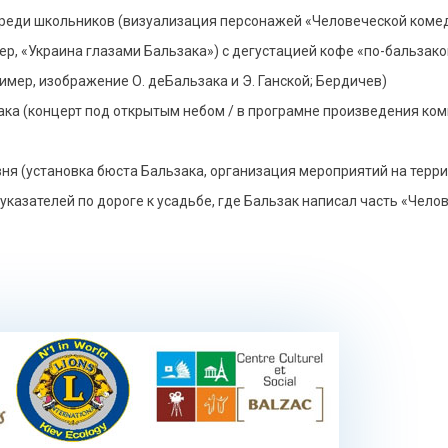
среди школьников (визуализация персонажей «Человеческой комед
р, «Украина глазами Бальзака») с дегустацией кофе «по-бальзако
мер, изображение О. деБальзака и Э. Ганской; Бердичев)
ака (концерт под открытым небом / в програмне произведения к
ня (установка бюста Бальзака, организация мероприятий на терри
азателей по дороге к усадьбе, где Бальзак написал часть «Чело