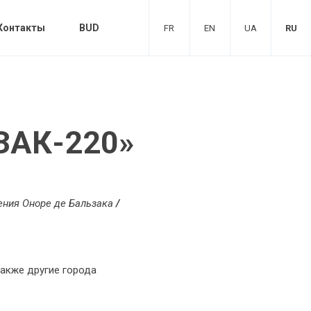
Контакты
BUD
FR
EN
UA
RU
АК-220»
ения Оноре де Бальзака
/
 также другие города