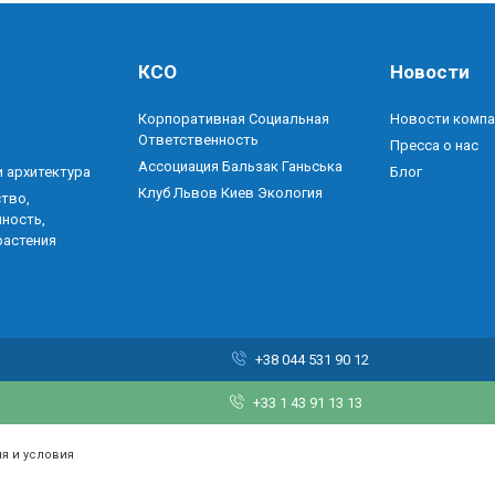
КСО
Новости
Корпоративная Социальная
Новости компа
Ответственность
Пресса о нас
Ассоциация Бальзак Ганьська
 архитектура
Блог
Клуб Львов Киев Экология
тво,
ность,
растения
+38 044 531 90 12
+33 1 43 91 13 13
ия и условия