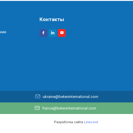
Контакты
нии
ukraine@beteninternational.com
france@beteninternational.com
Разработка сайта
Linecore