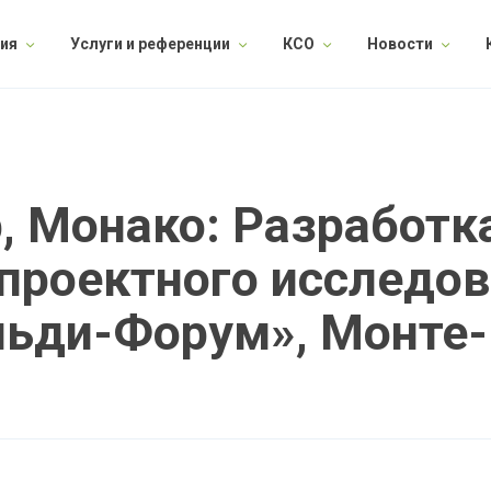
ия
Услуги и референции
КСО
Новости
, Монако: Разработк
проектного исследов
льди-Форум», Монте