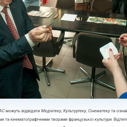
AC
можуть відвідати
Медіатеку
,
Культуртеку
,
Сінематеку
та озна
ми та кінематографічними творами французької культури. Відт