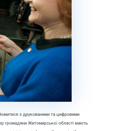
йомитися з друкованими та цифровими
епер громадяни Житомирської області мають