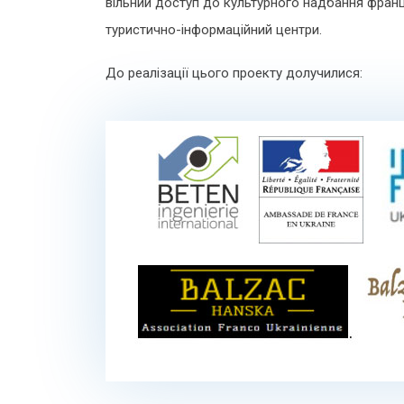
вільний доступ до культурного надбання франц
туристично-інформаційний центри.
До реалізації цього проекту долучилися: