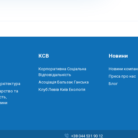
КСВ
Новини
Корпоративна Соціальна
Новини компані
Відповідальність
Преса про нас
Асоціація Бальзак Ганська
архітектура
Блог
Клуб Левів Київ Екологія
арство та
сть,
лини
+38 044 531 90 12