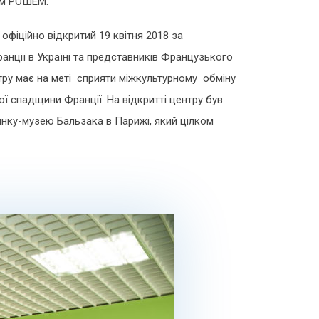
ом РОШЕМ.
офіційно відкритий 19 квітня 2018 за
нції в Україні та представників Французького
нтру має на меті сприяти міжкультурному обміну
ї спадщини Франції. На відкритті центру був
инку-музею Бальзака в Парижі, який цілком