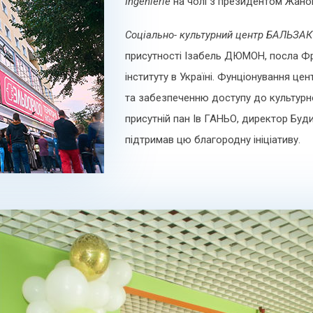
Ingénierie
на чолі з президентом Жан
Соціальн
о-
культурний центр БА
ЛЬЗАК
присутності Ізабель ДЮМОН, посла Фра
інституту в Україні. Фунціонування це
та забезпеченню доступу до культурно
присутній пан Ів ГАНЬО, директор Буд
підтримав цю благородну ініціативу.