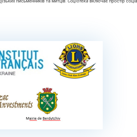
узьких письменників та митців.
Соціотека
включає простір соціал