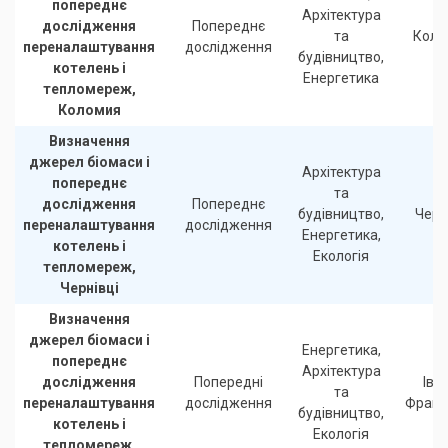
попереднє
Архітектура
дослідження
Попереднє
та
Коло
переналаштування
дослідження
будівництво,
котелень і
Енергетика
тепломереж,
Коломия
Визначення
джерел біомаси і
Архітектура
попереднє
та
дослідження
Попереднє
будівництво,
Черн
переналаштування
дослідження
Енергетика,
котелень і
Екологія
тепломереж,
Чернівці
Визначення
джерел біомаси і
Енергетика,
попереднє
Архітектура
дослідження
Попередні
Іва
та
переналаштування
дослідження
Франк
будівництво,
котелень і
Екологія
тепломереж,