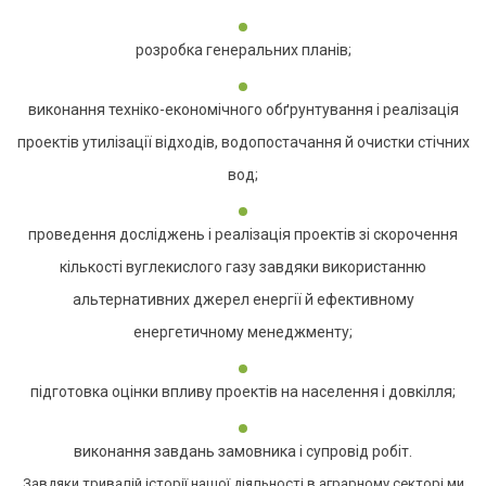
розробка генеральних планів;
виконання техніко-економічного обґрунтування і реалізація
проектів утилізації відходів, водопостачання й очистки стічних
вод;
проведення досліджень і реалізація проектів зі скорочення
кількості вуглекислого газу завдяки використанню
альтернативних джерел енергії й ефективному
енергетичному менеджменту;
підготовка оцінки впливу проектів на населення і довкілля;
виконання завдань замовника і супровід робіт.
Завдяки тривалій історії нашої діяльності в аграрному секторі ми