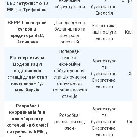
економічні
та
с. Триф
СЕС потужністю 10
обґрунтування
будівництво,
МВт, с. Трифонівка
Екологія
ЄБРР: Інженерний
Дью ділідженс,
Енергетика,
супровід
будівництво та
Інші послуги,
Калин
кредитора ВЕС,
контроль
Екологія
Калинівка
операцій
Попередні
Екоенергетична
техніко-
Архітектура
модернізація
економічні
та
водоочисної
обґрунтування:
будівництво,
Хар
станції для міста з
станція очистки
Енергетика,
населенням 1,5
стічних вод і
Екологія
млн, Харків
головна насосна
станція
Розробка і
Архітектура
координація "під
Розробка і
та
ключ" проекту
реалізація «під
будівництво,
Слав
котельні на біомасі
ключ»
Енергетика,
потужністю 6 МВт,
Екологія