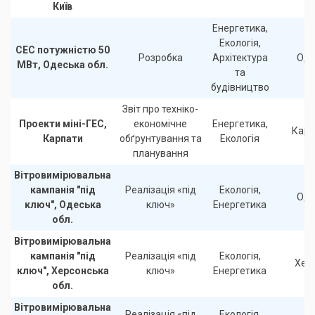
Київ
Енергетика,
Екологія,
СЕС потужністю 50
Розробка
Архітектура
Оде
МВт, Одеська обл.
та
будівництво
Звіт про техніко-
Проекти міні-ГЕС,
економічне
Енергетика,
Карп
Карпати
обґрунтування та
Екологія
планування
Вітровимірювальна
кампанія "під
Реалізація «під
Екологія,
Оде
ключ", Одеська
ключ»
Енергетика
обл.
Вітровимірювальна
кампанія "під
Реалізація «під
Екологія,
Хер
ключ", Херсонська
ключ»
Енергетика
обл.
Вітровимірювальна
Реалізація «під
Екологія,