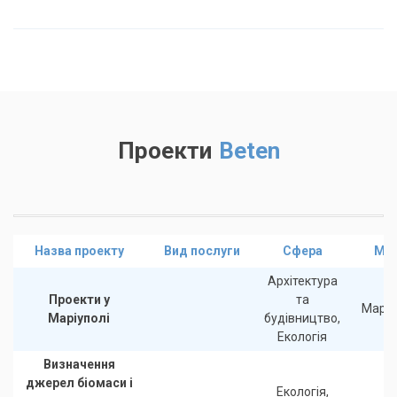
Проекти
Beten
Назва проекту
Вид послуги
Сфера
Міс
Архітектура
Проекти у
та
Маріу
Маріуполі
будівництво,
Екологія
Визначення
джерел біомаси і
Екологія,