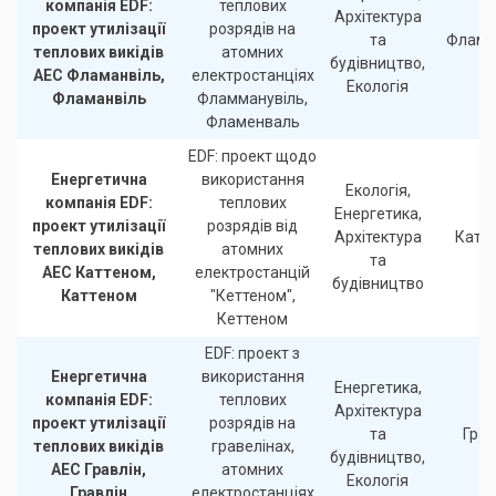
компанія EDF:
теплових
Архітектура
проект утилізації
розрядів на
та
Флама
теплових викідів
атомних
будівництво,
АЕС Фламанвіль,
електростанціях
Екологія
Фламанвіль
Фламманувіль,
Фламенваль
EDF: проект щодо
Енергетична
використання
Екологія,
компанія EDF:
теплових
Енергетика,
проект утилізації
розрядів від
Архітектура
Катт
теплових викідів
атомних
та
АЕС Каттеном,
електростанцій
будівництво
Каттеном
"Кеттеном",
Кеттеном
EDF: проект з
Енергетична
використання
Енергетика,
компанія EDF:
теплових
Архітектура
проект утилізації
розрядів на
та
Грав
теплових викідів
гравелінах,
будівництво,
АЕС Гравлін,
атомних
Екологія
Гравлін
електростанціях