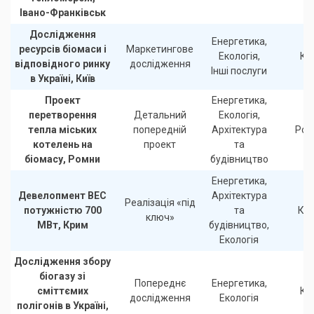
Івано-Франківськ
Дослідження
Енергетика,
ресурсів біомаси і
Маркетингове
Екологія,
Ки
відповідного ринку
дослідження
Інші послуги
в Україні, Київ
Проект
Енергетика,
перетворення
Детальний
Екологія,
тепла міських
попередній
Архітектура
Ром
котелень на
проект
та
біомасу, Ромни
будівництво
Енергетика,
Девелопмент ВЕС
Архітектура
Реалізація «під
потужністю 700
та
Кр
ключ»
МВт, Крим
будівництво,
Екологія
Дослідження збору
біогазу зі
Попереднє
Енергетика,
сміттємих
Ки
дослідження
Екологія
полігонів в Україні,