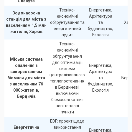
Славута
Техніко-
Енергетика,
Водонасосна
економічні
Архітектура
станція для міста з
обґрунтування та
та
Хар
населенням 1,5 млн
енергетичний
будівництво,
жителів, Харків
аудит
Екологія
Техніко-
економічні
обґрунтування
Міська система
для оптимізації
опалення з
Енергетика,
системи
використанням
Архітектура
централізованого
біомаси для міста
та
Берд
теплопостачання
з населенням 76
будівництво,
в Бердичеві,
000 жителів,
Екологія
включаючи
Бердичів
біомасові котли і
нові теплові
пункти
EDF: проект щодо
Енергетична
використання
Енергетика,