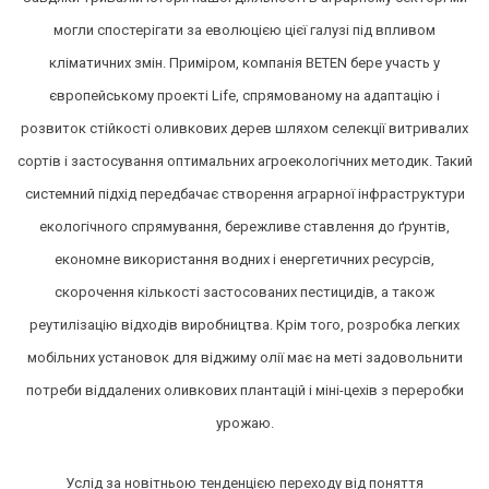
могли спостерігати за еволюцією цієї галузі під впливом
кліматичних змін. Приміром, компанія BETEN бере участь у
європейському проекті Life, спрямованому на адаптацію і
розвиток стійкості оливкових дерев шляхом селекції витривалих
сортів і застосування оптимальних агроекологічних методик. Такий
системний підхід передбачає створення аграрної інфраструктури
екологічного спрямування, бережливе ставлення до ґрунтів,
економне використання водних і енергетичних ресурсів,
скорочення кількості застосованих пестицидів, а також
реутилізацію відходів виробництва. Крім того, розробка легких
мобільних установок для віджиму олії має на меті задовольнити
потреби віддалених оливкових плантацій і міні-цехів з переробки
урожаю.
Услід за новітньою тенденцією переходу від поняття