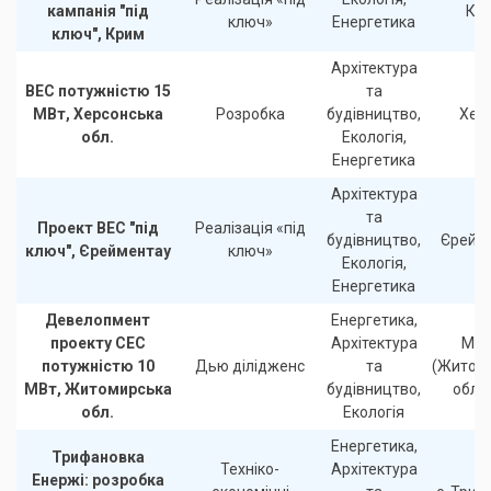
кампанія "під
Кр
ключ»
Енергетика
ключ", Крим
Архітектура
ВЕС потужністю 15
та
МВт, Херсонська
Розробка
будівництво,
Хер
обл.
Екологія,
Енергетика
Архітектура
та
Проект ВЕС "під
Реалізація «під
будівництво,
Єрейм
ключ", Єрейментау
ключ»
Екологія,
Енергетика
Девелопмент
Енергетика,
проекту СЕС
Архітектура
Мал
потужністю 10
Дью ділідженс
та
(Житом
МВт, Житомирська
будівництво,
обла
обл.
Екологія
Енергетика,
Трифановка
Техніко-
Архітектура
Енержі: розробка