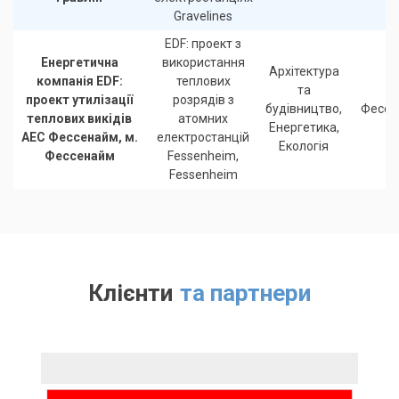
Gravelines
EDF: проект з
Енергетична
використання
Архітектура
компанія EDF:
теплових
та
проект утилізації
розрядів з
будівництво,
Фессе
теплових викідів
атомних
Енергетика,
АЕС Фессенайм, м.
електростанцій
Екологія
Фессенайм
Fessenheim,
Fessenheim
Клієнти
та партнери