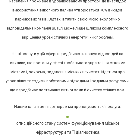
населення проживає в урбанізованому просторі, де внаслідок
використання викопного палива утворюється 70% викидів
парникових газів. Відтак, втілити свою місію екологічно
відповідальна компанія BETEN може лише шляхом комплексного
вирішення урбаністичних і енергетичних проблем.
Наші послуги у цій сфері передбачають пошук відповідей на
виклики, що постали у сфері глобального управління сталими
містами і, зокрема, видалення міських нечистот. Йдеться про
управління твердими побутовими відходами і водними ресурсами,
що передбачає постачання питної води й очистку стічних вод.
Нашим клієнтам і партнерам ми пропонуємо такі послуги:
опис дійсного стану систем функціонування міської
інфраструктури та її діагностика;